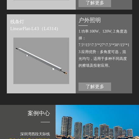
表面，增加了视觉舒适度。多
了解更多
像 素设计，搭配公司内部配置
或第三方标准控制系统，可实
户外照明
线条灯
现多种场景变化。
LinearFlat-L43（L4314)
1.功率:100W、120W; 2.角度选
择：
7.5°/15°/7.5°*27°/7.5°*50°/15°*17°/15
3.应用优势：多角度可选，混
光均匀，适用于多种不同高度
的擦墙及投射应用。
了解更多
案例中心
深圳湾西段天际线