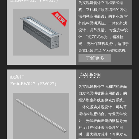
Blade-W4327（W4327)
为实现建筑外立面框架式结
构、立柱和拱顶等结构的内边
沿勾勒应用而设计的专业级 室
外结构照明系统。一体化外观
设计，调节灵活。 专业光学设
计，“光刀”式布光 ，精准控
光， 充分保证视觉舒 ，适用于
高宽比超过1:1 的框架式结构。
搭配磊飞内部或第三方标准控
了解更多
制系统，可实现多种场景变
化。
户外照明
线条灯
Emit-EW027（EW027)
为实现建筑外立面和结构表面
自发光照明效果应用而设计的
经济型室外线形像素灯系统。
一体化紧凑外观设计，可与幕
墙结构理想结合。专业光学设
计，光源表面透镜的微型导光
柱设计在保证表面亮度的同
时，最大限度减小了可见发光