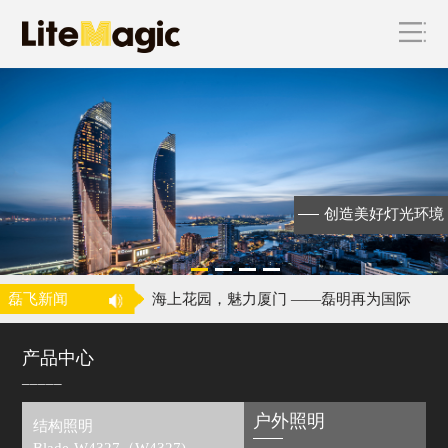
海上花园，魅力厦门 ——磊明再为国际
级会议
昕诺飞完成对磊明科技的收购
创造美好灯光环境
飞利浦照明收购中国城市景观照明企业
磊明
喜讯！磊明荣获中照奖二等奖！
磊飞新闻
海上花园，魅力厦门 ——磊明再为国际
级会议
昕诺飞完成对磊明科技的收购
产品中心
_____
户外照明
结构照明