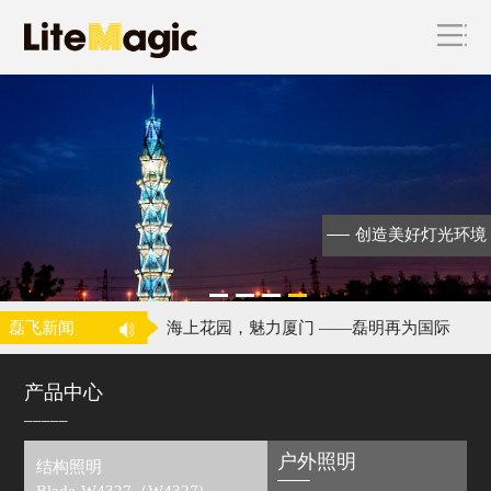
海上花园，魅力厦门 ——磊明再为国际
级会议
昕诺飞完成对磊明科技的收购
创造美好灯光环境
飞利浦照明收购中国城市景观照明企业
磊明
喜讯！磊明荣获中照奖二等奖！
磊飞新闻
海上花园，魅力厦门 ——磊明再为国际
级会议
昕诺飞完成对磊明科技的收购
产品中心
_____
户外照明
结构照明