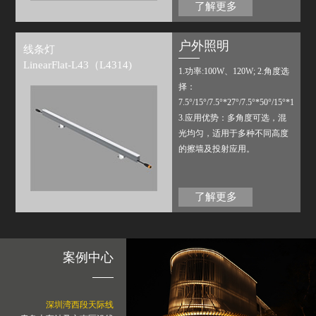
表面，增加了视觉舒适度。多
了解更多
像 素设计，搭配公司内部配置
或第三方标准控制系统，可实
户外照明
线条灯
现多种场景变化。
LinearFlat-L43（L4314)
1.功率:100W、120W; 2.角度选
择：
7.5°/15°/7.5°*27°/7.5°*50°/15°*17°/15
3.应用优势：多角度可选，混
光均匀，适用于多种不同高度
的擦墙及投射应用。
了解更多
案例中心
深圳湾西段天际线