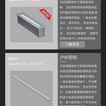
Blade-W4327（W4327)
为实现建筑外立面框架式结
构、立柱和拱顶等结构的内边
沿勾勒应用而设计的专业级 室
外结构照明系统。一体化外观
设计，调节灵活。 专业光学设
计，“光刀”式布光 ，精准控
光， 充分保证视觉舒 ，适用于
高宽比超过1:1 的框架式结构。
搭配磊飞内部或第三方标准控
了解更多
制系统，可实现多种场景变
化。
户外照明
线条灯
Emit-EW027（EW027)
为实现建筑外立面和结构表面
自发光照明效果应用而设计的
经济型室外线形像素灯系统。
一体化紧凑外观设计，可与幕
墙结构理想结合。专业光学设
计，光源表面透镜的微型导光
柱设计在保证表面亮度的同
时，最大限度减小了可见发光