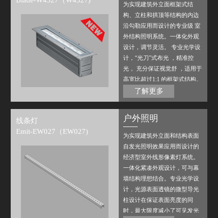
Blade-W4327（W4327)
为实现建筑外立面框架式结
构、立柱和拱顶等结构的内边
沿勾勒应用而设计的专业级 室
外结构照明系统。一体化外观
设计，调节灵活。 专业光学设
计，“光刀”式布光 ，精准控
光， 充分保证视觉舒 ，适用于
高宽比超过1:1 的框架式结构。
搭配磊飞内部或第三方标准控
了解更多
制系统，可实现多种场景变
化。
户外照明
线条灯
Emit-EW027（EW027)
为实现建筑外立面和结构表面
自发光照明效果应用而设计的
经济型室外线形像素灯系统。
一体化紧凑外观设计，可与幕
墙结构理想结合。专业光学设
计，光源表面透镜的微型导光
柱设计在保证表面亮度的同
时，最大限度减小了可见发光