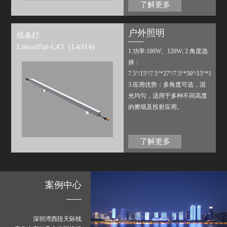
表面，增加了视觉舒适度。多
了解更多
像 素设计，搭配公司内部配置
或第三方标准控制系统，可实
户外照明
线条灯
现多种场景变化。
LinearFlat-L43（L4314)
1.功率:100W、120W; 2.角度选
择：
7.5°/15°/7.5°*27°/7.5°*50°/15°*17°/15
3.应用优势：多角度可选，混
光均匀，适用于多种不同高度
的擦墙及投射应用。
了解更多
案例中心
深圳湾西段天际线