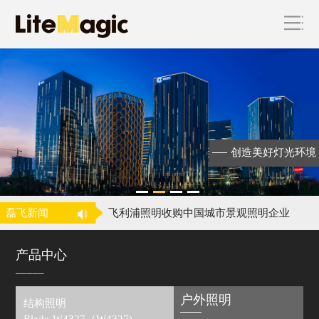
创造美好灯光环境
海上花园，魅力厦门 ——磊明再为国际
级会议
昕诺飞完成对磊明科技的收购
磊飞新闻
飞利浦照明收购中国城市景观照明企业
磊明
喜讯！磊明荣获中照奖二等奖！
产品中心
海上花园，魅力厦门 ——磊明再为国际
_____
级会议
昕诺飞完成对磊明科技的收购
户外照明
结构照明