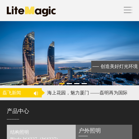
海上花园，魅力厦门 ——磊明再为国际
级会议
昕诺飞完成对磊明科技的收购
创造美好灯光环境
飞利浦照明收购中国城市景观照明企业
磊明
喜讯！磊明荣获中照奖二等奖！
磊飞新闻
海上花园，魅力厦门 ——磊明再为国际
级会议
昕诺飞完成对磊明科技的收购
产品中心
_____
户外照明
结构照明