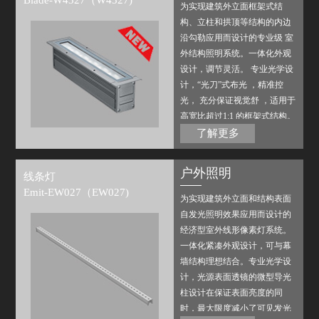
Blade-W4327（W4327)
为实现建筑外立面框架式结
构、立柱和拱顶等结构的内边
沿勾勒应用而设计的专业级 室
外结构照明系统。一体化外观
设计，调节灵活。 专业光学设
计，“光刀”式布光 ，精准控
光， 充分保证视觉舒 ，适用于
高宽比超过1:1 的框架式结构。
搭配磊飞内部或第三方标准控
了解更多
制系统，可实现多种场景变
化。
户外照明
线条灯
Emit-EW027（EW027)
为实现建筑外立面和结构表面
自发光照明效果应用而设计的
经济型室外线形像素灯系统。
一体化紧凑外观设计，可与幕
墙结构理想结合。专业光学设
计，光源表面透镜的微型导光
柱设计在保证表面亮度的同
时，最大限度减小了可见发光