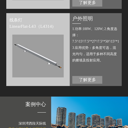
表面，增加了视觉舒适度。多
了解更多
像 素设计，搭配公司内部配置
或第三方标准控制系统，可实
户外照明
线条灯
现多种场景变化。
LinearFlat-L43（L4314)
1.功率:100W、120W; 2.角度选
择：
7.5°/15°/7.5°*27°/7.5°*50°/15°*17°/15
3.应用优势：多角度可选，混
光均匀，适用于多种不同高度
的擦墙及投射应用。
了解更多
案例中心
深圳湾西段天际线