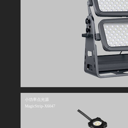
小功率点光源
MagicStrip-X6047