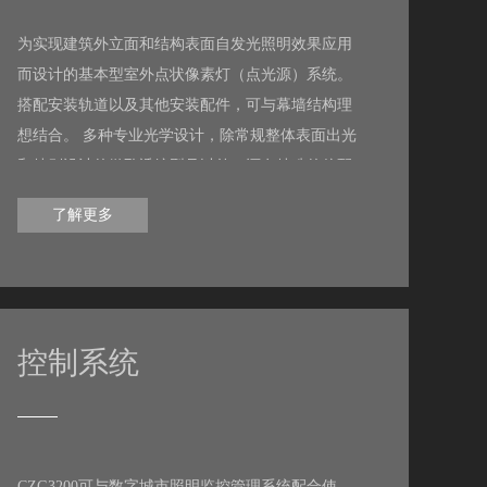
为实现建筑外立面和结构表面自发光照明效果应用
而设计的基本型室外点状像素灯（点光源）系统。
搭配安装轨道以及其他安装配件，可与幕墙结构理
想结合。 多种专业光学设计，除常规整体表面出光
和特别设计的微孔透镜型号以外，还有特殊的偏配
光设计， 在保证表面亮度的同时，减少水平方向以
了解更多
上出光，提高了整体出光的有效利用率，节约了能
源。 搭配磊飞内部配置或第三方标准控制系统，可
实现多种场景变化。
控制系统
CZG3200可与数字城市照明监控管理系统配合使