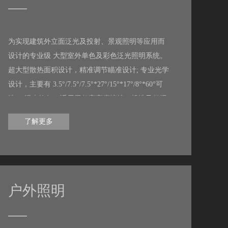
为实现建筑外立面泛光及投射、景观照明等应用而
设计的专业级 大型室外单色及彩色泛光照明系统。
超大型散热面积设计，精准调节瞄准设计; 专业光学
设计，主要有 3.5°/7.5°/7.5°*27°/15°*17°/8°*60°可
选； 混光均匀，适用于超高高度擦墙、投洗及超远
距离投射应用。
了解更多
户外照明