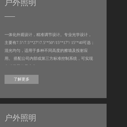
户外照明
一体化外观设计，精准调节设计。专业光学设计，
主要有7.5°/7.5°*27°/7.5°*50°/15°*17°/ 15°*40可选；
混光均匀，适用于多种不同高度的擦墙及投射应
用。 搭配公司内部或第三方标准控制系统，可实现
多种场景效果变化。
了解更多
户外照明