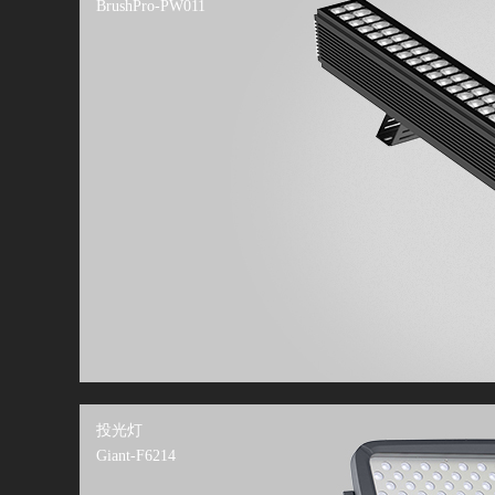
BrushPro-PW011
昕诺飞完成对
飞利浦照明收
喜讯！磊明荣
海上花园，魅力
投光灯
Giant-F6214