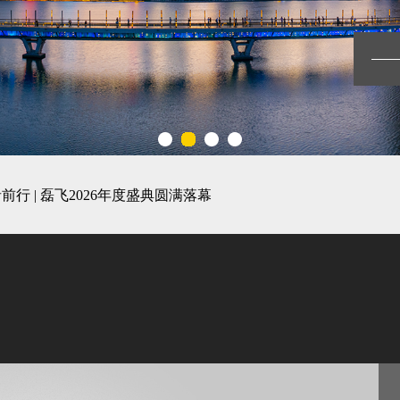
行 | 磊飞2026年度盛典圆满落幕
设计沙龙暨辩论赛成功举办
州第19届亚运会照明建设工程与设计成果分享大会
昕诺飞卓越竞赛（大中华区） ——Excellence Award & People’s 
照明工厂 ——磊飞成功通过昕诺飞精益部署Phase I验收
正式启动
悦城——磊飞照明光亚展活动回顾
，共同参与杭州“灯光&广告•打造世界级商业大街国际研讨会”