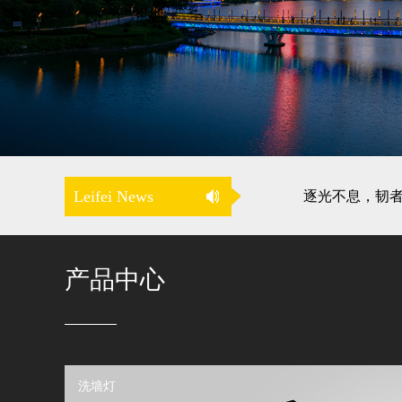
Leifei News
逐光不息，韧者前
磊飞AI与照明
磊飞受邀参加杭
产品中心
磊飞团队荣获2023
立志成为世界级
磊飞精益计划
智光悦色·慧光
昕诺飞携手磊飞
洗墙灯