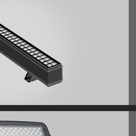
磊明科技的收购
购中国城市景观照明企业磊明科技
获中照奖二等奖！
厦门 ——磊明再为国际级会议增光添彩！