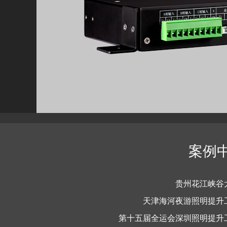
案例
贵州花江峡谷
天津海河夜游照明提升