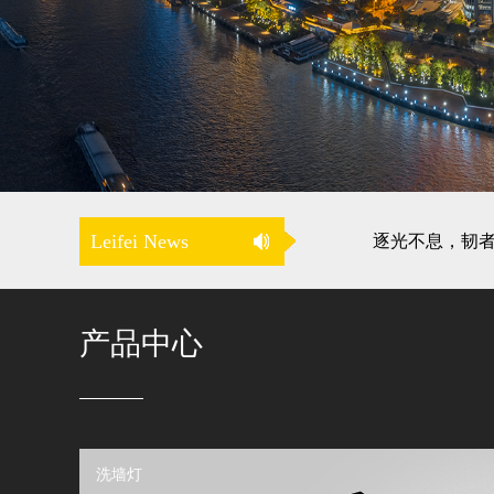
Leifei News
逐光不息，韧者前
磊飞AI与照明
磊飞受邀参加杭
产品中心
磊飞团队荣获2023
立志成为世界级
磊飞精益计划
智光悦色·慧光
昕诺飞携手磊飞
洗墙灯